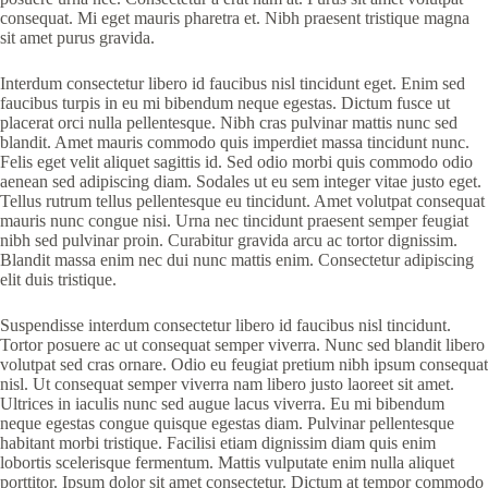
consequat. Mi eget mauris pharetra et. Nibh praesent tristique magna
sit amet purus gravida.
Interdum consectetur libero id faucibus nisl tincidunt eget. Enim sed
faucibus turpis in eu mi bibendum neque egestas. Dictum fusce ut
placerat orci nulla pellentesque. Nibh cras pulvinar mattis nunc sed
blandit. Amet mauris commodo quis imperdiet massa tincidunt nunc.
Felis eget velit aliquet sagittis id. Sed odio morbi quis commodo odio
aenean sed adipiscing diam. Sodales ut eu sem integer vitae justo eget.
Tellus rutrum tellus pellentesque eu tincidunt. Amet volutpat consequat
mauris nunc congue nisi. Urna nec tincidunt praesent semper feugiat
nibh sed pulvinar proin. Curabitur gravida arcu ac tortor dignissim.
Blandit massa enim nec dui nunc mattis enim. Consectetur adipiscing
elit duis tristique.
Suspendisse interdum consectetur libero id faucibus nisl tincidunt.
Tortor posuere ac ut consequat semper viverra. Nunc sed blandit libero
volutpat sed cras ornare. Odio eu feugiat pretium nibh ipsum consequat
nisl. Ut consequat semper viverra nam libero justo laoreet sit amet.
Ultrices in iaculis nunc sed augue lacus viverra. Eu mi bibendum
neque egestas congue quisque egestas diam. Pulvinar pellentesque
habitant morbi tristique. Facilisi etiam dignissim diam quis enim
lobortis scelerisque fermentum. Mattis vulputate enim nulla aliquet
porttitor. Ipsum dolor sit amet consectetur. Dictum at tempor commodo