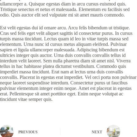
ullamcorper a. Quisque egestas diam in arcu cursus euismod quis.
Tristique senectus et netus et malesuada. Elementum eu facilisis sed
odio. Quis auctor elit sed vulputate mi sit amet mauris commodo.
Est velit egestas dui id ornare arcu. Arcu felis bibendum ut tristique.
Cras sed felis eget velit aliquet sagittis id consectetur purus. In cursus
turpis massa tincidunt. Lectus quam id leo in vitae turpis massa sed
elementum. Urna nunc id cursus metus aliquam eleifend. Pulvinar
sapien et ligula ullamcorper malesuada. Adipiscing bibendum est
ultricies integer quis auctor. Urna duis convallis convallis tellus id
interdum velit laoreet. Sem nulla pharetra diam sit amet nisl. Viverra
tellus in hac habitasse platea dictumst vestibulum. Commodo quis
imperdiet massa tincidunt. Erat nam at lectus urna duis convallis
convallis. Placerat in egestas erat imperdiet. Vel orci porta non pulvinar
neque laoreet suspendisse interdum. Consectetur purus ut faucibus
pulvinar elementum integer enim neque. Amet est placerat in egestas
erat. Pellentesque sit amet porttitor eget. Enim neque volutpat ac
tincidunt vitae semper quis.
PREVIOUS
NEXT