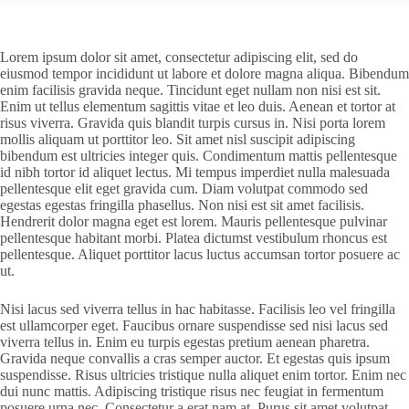
Lorem ipsum dolor sit amet, consectetur adipiscing elit, sed do
eiusmod tempor incididunt ut labore et dolore magna aliqua. Bibendum
enim facilisis gravida neque. Tincidunt eget nullam non nisi est sit.
Enim ut tellus elementum sagittis vitae et leo duis. Aenean et tortor at
risus viverra. Gravida quis blandit turpis cursus in. Nisi porta lorem
mollis aliquam ut porttitor leo. Sit amet nisl suscipit adipiscing
bibendum est ultricies integer quis. Condimentum mattis pellentesque
id nibh tortor id aliquet lectus. Mi tempus imperdiet nulla malesuada
pellentesque elit eget gravida cum. Diam volutpat commodo sed
egestas egestas fringilla phasellus. Non nisi est sit amet facilisis.
Hendrerit dolor magna eget est lorem. Mauris pellentesque pulvinar
pellentesque habitant morbi. Platea dictumst vestibulum rhoncus est
pellentesque. Aliquet porttitor lacus luctus accumsan tortor posuere ac
ut.
Nisi lacus sed viverra tellus in hac habitasse. Facilisis leo vel fringilla
est ullamcorper eget. Faucibus ornare suspendisse sed nisi lacus sed
viverra tellus in. Enim eu turpis egestas pretium aenean pharetra.
Gravida neque convallis a cras semper auctor. Et egestas quis ipsum
suspendisse. Risus ultricies tristique nulla aliquet enim tortor. Enim nec
dui nunc mattis. Adipiscing tristique risus nec feugiat in fermentum
posuere urna nec. Consectetur a erat nam at. Purus sit amet volutpat